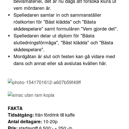
bevismateriel, det är nu dags att försöka klura ut
vem mördaren är.
Spelledaren samlar in och sammanställer
röstkorten för "Bäst klädda" och "Bästa
skådespelare" samt formulären "Vem gjorde det".
Spelledaren delar ut diplom för "Bästa
slutledningsförmåga", "Bäst klädda" och "Bästa
skådespelare".
Mordgåtan är slut och festen kan gå vidare med
dans och annat eller så avslutas kvällen här.
FAKTA
Tidsåtgång:
från fördrink till kaffe
Antal deltagare:
10-20p
Pris:
startavgift 6.500:- + 250:-/p